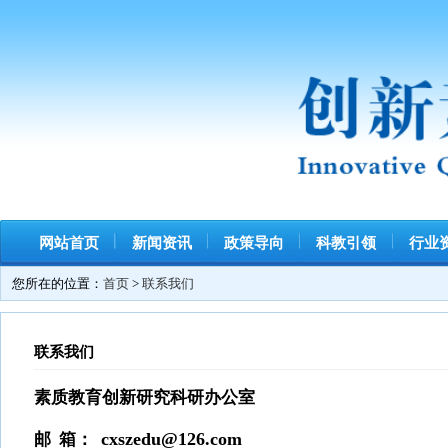
网站首页
新闻资讯
政策导向
科教引领
行业资讯
您所在的位置：
首页
>
联系我们
联系我们
素质教育创新研究科研办公室
cxszedu@126.com
邮 箱：
2629447382@qq.com (申报咨询）