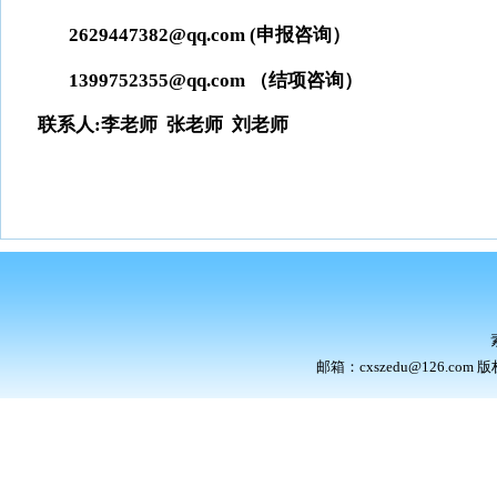
1399752355@qq.com （结项咨询）
联系人:李老师 张老师 刘老师
网站
素质教
邮箱：cxszedu@126.com 版